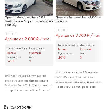
Прокат Mercedes-Benz E212
Прокат Mercedes-Benz S222 на
П
AMG (Белый Мерседес W212) на
свадьбу
М
свадьбу
М
с
Аренда от
3 700
₽
/ час
Аренда от
2 000
₽
/ час
А
Цвет автомобиля
Цвет салона
Цвет автомобиля
Цвет салона
Белые
Светлый
Белые
Светлый
Год выпуска
Мест
Год выпуска
Мест
2018
3
2015
3
Арендовать
Арендовать
Мы предлагаем новый Mercedes-
Это тюнингованная, улучшенная
Benz S222 представительского
Э
версия известного бизнес-седана
класса со светлым кожаным салоном
в
Mercedes-Benz E212. Она отличается
и вставками из полированного
с
от серийного автомобиля большей
металла. Автомобиль оснащён
п
мощностью, улучшенным дизайном и
мультимедийной системой с
п
роскошной отделкой салона.
мониторами для пассажиров и
с
Mercedes-Benz E212 AMG прекрасно
Вы смотрели
мощной климатической системой,
и