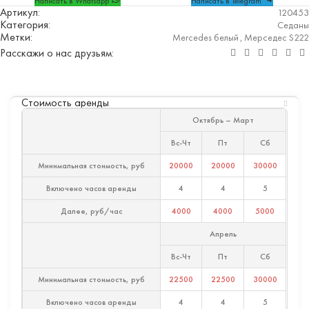
Написать в Whatsapp
Написать в Telegram
Артикул:
120453
Категория:
Седаны
Метки:
Mercedes белый
,
Мерседес S222
Расскажи о нас друзьям:
Стоимость аренды
Октябрь – Март
Вс-Чт
Пт
Сб
Минимальная стоимость, руб
20000
20000
30000
Включено часов аренды
4
4
5
Далее, руб/час
4000
4000
5000
Апрель
Вс-Чт
Пт
Сб
Минимальная стоимость, руб
22500
22500
30000
Включено часов аренды
4
4
5