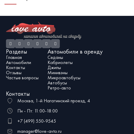
подойдёт в качестве головного
которая обеспечит комфортную
Т
автомобиля свадебного кортежа.
температуру в любое время года.
а
Заказать прокат можно онлайн или
Такие машины больше, просторнее и
г
по телефону.
роскошнее обычных бизнес-седанов:
именно поэтому чаще всего их берут
напрокат для свадьбы.
Разделы
Автомобили в аренду
Главная
Седаны
Автомобили
Кабриолеты
Контакты
Джипы
Отзывы
Минивэны
Частые вопросы
Микроавтобусы
Автобусы
Ретро-авто
Контакты
Москва, 1-й Нагатинский проезд, 4
Пн - Пт: 11:00-18:00
+7 (499) 550-9545
manager@love-avto.ru