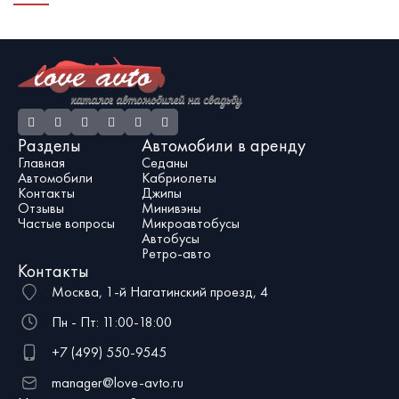
праздничных фотосессий. Если вы
премиум-класса в представительской
н
хотите получить действительно
линейке Mercedes-Benz: S223
и
впечатляющие свадебные фото с
обеспечит исключительный уровень
З
шикарным авто, рекомендуем
комфорта для пассажиров даже во
с
обратить внимание на эту модель.
время долгой поездки. Да, нанять
и
такой автомобиль недёшево, но
поверьте, он сможет стать достойным
украшением вашего торжества.
Разделы
Автомобили в аренду
Главная
Седаны
Автомобили
Кабриолеты
Контакты
Джипы
Отзывы
Минивэны
Частые вопросы
Микроавтобусы
Автобусы
Ретро-авто
Контакты
Москва, 1-й Нагатинский проезд, 4
Пн - Пт: 11:00-18:00
+7 (499) 550-9545
manager@love-avto.ru