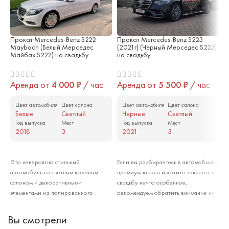
Прокат Mercedes-Benz S222
Прокат Mercedes-Benz S223
П
Maybach (Белый Мерседес
(2021г) (Черный Мерседес S223)
N
Майбах S222) на свадьбу
на свадьбу
А
Аренда от
4 000
₽
/ час
Аренда от
5 500
₽
/ час
Цвет автомобиля
Цвет салона
Цвет автомобиля
Цвет салона
Белые
Светлый
Черные
Светлый
Год выпуска
Мест
Год выпуска
Мест
2018
3
2021
3
Арендовать
Арендовать
Э
Это невероятно стильный
Если вы разбираетесь в автомобилях
п
автомобиль со светлым кожаным
премиум-класса и хотите заказать на
B
салоном и декоративными
свадьбу нечто особенное,
а
элементами из полированного
рекомендуем обратить внимание на
ч
металла. Такие машины берут в
новый Mercedes-Benz S223 со
э
аренду почти исключительно для
светлым салоном из натуральной
л
Вы смотрели
свадеб, а также для проведения
кожи. Это последняя модель
р