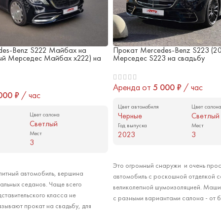
des-Benz S222 Майбах на
Прокат Mercedes-Benz S223 (20
ый Мерседес Майбах x222) на
Мерседес S223 на свадьбу
Аренда от
5 000
₽
/ час
 000
₽
/ час
Цвет автомобиля
Цвет салон
Цвет салона
Черные
Светлый
Светлый
Год выпуска
Мест
Мест
2023
3
3
Арендовать
Это огромный снаружи и очень про
литный автомобиль, вершина
автомобиль с роскошной отделкой с
альных седанов. Чаще всего
великолепной шумоизоляцией. Маши
ставительского класса не
с разными вариантами салона - от 
азывают прокат на свадьбу, для
весьма редких. У нас вы можете зак
ыездов или других торжественных
чёрного Mercedes-Benz S223 с необ