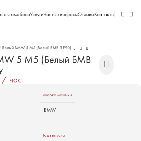
е автомобили
Услуги
Частые вопросы
Отзывы
Контакты
/
Белый BMW 5 M5 (Белый БМВ 5 F90)
BMW 5 M5 (Белый БМВ
у
/ час
Марка машины
BMW
Год выпуска