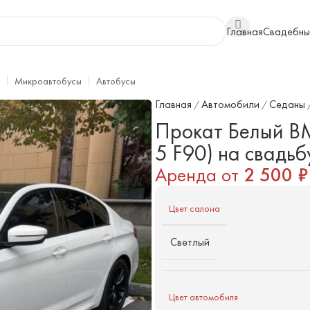
Главная
Свадебны
Микроавтобусы
Автобусы
Главная
Автомобили
Седаны
/
/
Прокат Белый 
5 F90) на свадьб
Аренда от
2 500
₽
Цвет салона
Светлый
Цвет автомобиля