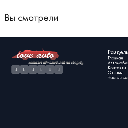
случаев. Такое 
S223 обеспечит исключительный уровень комфорта
для молодожёнов
для пассажиров даже во время долгой поездки. Да,
Вы смотрели
кортежа.
нанять такой автомобиль недёшево, но поверьте, он
сможет стать достойным украшением вашего
торжества.
Раздел
Главная
Автомоби
Контакты
Отзывы
Частые во