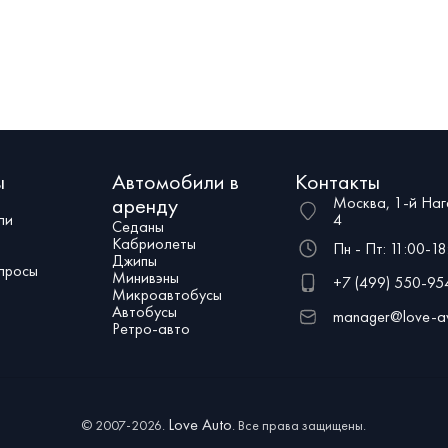
авто станет идеальным автомобилем
оранжевой обшивкой дверей и сиден
 во главе вашего свадебного
из полированного металла.
ы
Автомобили в
Контакты
аренду
Москва, 1-й Наг
ли
4
Седаны
Кабриолеты
Пн - Пт: 11:00-18
Джипы
просы
Минивэны
+7 (499) 550-95
Микроавтобусы
Автобусы
manager@love-av
Ретро-авто
Love Auto
© 2007-2026.
. Все права защищены.