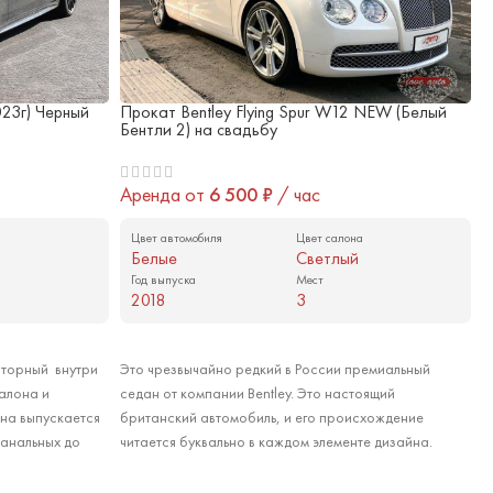
23г) Черный
Прокат Bentley Flying Spur W12 NEW (Белый
П
Бентли 2) на свадьбу
2
Аренда от
6 500
₽
/ час
А
а
Цвет автомобиля
Цвет салона
Белые
Светлый
Год выпуска
Мест
2018
3
Арендовать
сторный внутри
Это чрезвычайно редкий в России премиальный
Е
алона и
седан от компании Bentley. Это настоящий
ш
на выпускается
британский автомобиль, и его происхождение
р
банальных до
читается буквально в каждом элементе дизайна.
с
азать прокат
Сдержанный, лаконичный и при этом невероятно
в
ычной кремово-
роскошный Bentley Flying Spur наверняка понравится
м