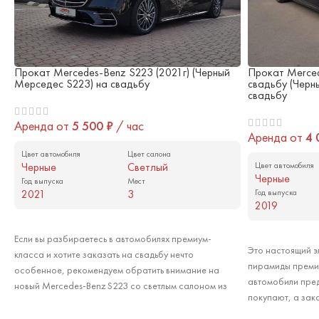
Прокат Mercedes-Benz S223 (2021г) (Черный
Прокат Merce
Мерседес S223) на свадьбу
свадьбу (Черн
свадьбу
Аренда от
5 500
₽
/ час
Аренда от
4
Цвет автомобиля
Цвет салона
Черные
Светлый
Цвет автомобиля
Черные
Год выпуска
Мест
2021
3
Год выпуска
2019
Арендовать
Арендовать
Если вы разбираетесь в автомобилях премиум-
Это настоящий э
класса и хотите заказать на свадьбу нечто
пирамиды преми
особенное, рекомендуем обратить внимание на
автомобили пред
новый Mercedes-Benz S223 со светлым салоном из
покупают, а зак
натуральной кожи. Это последняя модель премиум-
корпоративных в
класса в представительской линейке Mercedes-Benz: