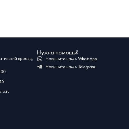
ий и вставками
молодожёнам и гостям с хорошим вкусом. Заказать
Д
прокат этой машины для свадьбы можно через
в
онлайн-заявку или по указанному телефону.
а
Нужна помощь?
атинский проезд,
Напишите нам в WhatsApp
Напишите нам в Telegram
:00
45
to.ru