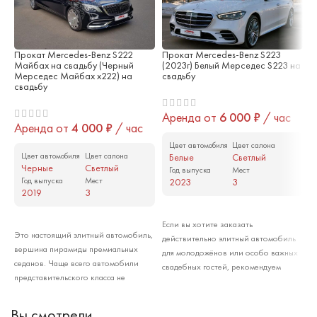
Прокат Mercedes-Benz S222
Прокат Mercedes-Benz S223
П
Майбах на свадьбу (Черный
(2023г) Белый Мерседес S223 на
M
Мерседес Майбах x222) на
свадьбу
М
свадьбу
с
Аренда от
6 000
₽
/ час
Аренда от
4 000
₽
/ час
А
Цвет автомобиля
Цвет салона
Цвет автомобиля
Цвет салона
Белые
Светлый
Черные
Светлый
Год выпуска
Мест
Год выпуска
Мест
2023
3
2019
3
Арендовать
Арендовать
Если вы хотите заказать
Это настоящий элитный автомобиль,
Н
действительно элитный автомобиль
вершина пирамиды премиальных
M
для молодожёнов или особо важных
седанов. Чаще всего автомобили
п
свадебных гостей, рекомендуем
представительского класса не
S
обратить внимание на новый
покупают, а заказывают прокат на
п
Mercedes-Benz S223. Такие
свадьбу, для корпоративных выездов
п
автомобили чрезвычайно дороги, и
Вы смотрели