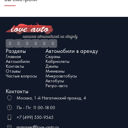
или других торжественных случаев.
М
поэтому их немного даже в Москве.
Такое авто станет идеальным
о
Один из них вы можете взять в
автомобилем для молодожёнов во
к
аренду, обратившись к нам, в
главе вашего свадебного кортежа.
з
компанию Love Avto.
р
с
ч
Разделы
Автомобили в аренду
Главная
Седаны
Автомобили
Кабриолеты
Контакты
Джипы
Отзывы
Минивэны
Частые вопросы
Микроавтобусы
Автобусы
Ретро-авто
Контакты
Москва, 1-й Нагатинский проезд, 4
Пн - Пт: 11:00-18:00
+7 (499) 550-9545
manager@love-avto.ru