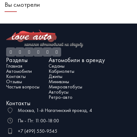
Вы смотрели
размерами, мощностью и роскошью
на свадебных фото и обеспечивает
к
- возможно, GS8 будет для вас
молодоженам исключительный
п
наилучшим вариантом. По вашему
уровень комфорта. Если вы хотите
а
заказу мы можем украсить его
получить действительно
к
цветами или свадебными лентами,
впечатляющее свадебное авто,
с
однако на самом деле он хорош и
рекомендуем обратить внимание на
с
без всяких украшений.
новый Mercedes-Benz GLS в белом
кузове.
Разделы
Автомобили в аренду
Главная
Седаны
Автомобили
Кабриолеты
Контакты
Джипы
Отзывы
Минивэны
Частые вопросы
Микроавтобусы
Автобусы
Ретро-авто
Контакты
Москва, 1-й Нагатинский проезд, 4
Пн - Пт: 11:00-18:00
+7 (499) 550-9545