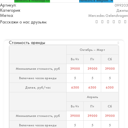
Написать в Whatsapp
Написать в Telegram
Артикул:
099203
Категория:
Джипы
Метка:
Mercedes Gelendvagen
Расскажи о нас друзьям:
Стоимость аренды
Октябрь – Март
Вс-Чт
Пт
Сб
Минимальная стоимость, руб
39000
39000
39000
Включено часов аренды
5
5
5
Далее, руб/час
6500
6500
6500
Апрель
Вс-Чт
Пт
Сб
Минимальная стоимость, руб
39000
39000
39000
Включено часов аренды
5
5
5