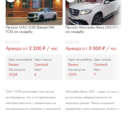
Прокат GAC GS8 (Белый ГАК
Прокат Mercedes-Benz GLS (ГЛС)
П
ГС8) на свадьбу
на свадьбу
Б
Аренда от
2 200
₽
/ час
Аренда от
3 000
₽
/ час
А
Цвет автомобиля
Цвет салона
Цвет автомобиля
Цвет салона
Белые
Светлый
Белые
Светлый
Год выпуска
Мест
Год выпуска
Мест
2024
6
2019
7
Арендовать
Арендовать
GAC GS8 впечатляет как своим
Mercedes-Benz GLS – один из самых
B
экстерьером, так и потрясающим
роскошных внедорожников на
п
светлым салоном с элементами из
мировом рынке. Наша компания
д
полированного металла и неоновой
предлагает взять напрокат экземпляр
э
подсветкой. Если вы хотите, чтобы
с белым кузовом и чёрно-белой
с
главный автомобиль вашего
контрастной отделкой салона. Этот
а
свадебного кортежа впечатлял
автомобиль потрясающе смотрится
с