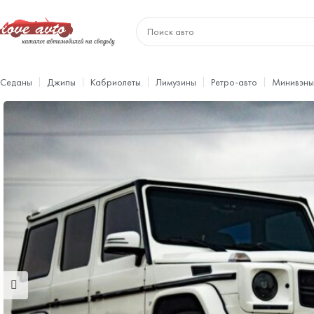
Седаны
Джипы
Кабриолеты
Лимузины
Ретро-авто
Минивэны