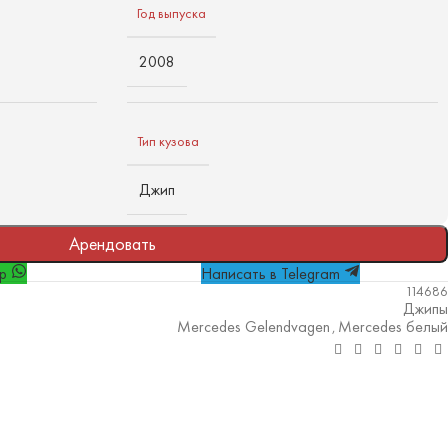
Год выпуска
2008
Тип кузова
Джип
Арендовать
pp
Написать в Telegram
114686
Джипы
Mercedes Gelendvagen
Mercedes белый
,