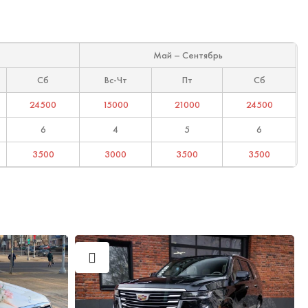
Май – Сентябрь
Сб
Вс-Чт
Пт
Сб
24500
15000
21000
24500
6
4
5
6
3500
3000
3500
3500