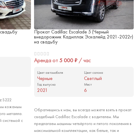
 свадьбу
Прокат Cadillac Escalade 5 (Черный
П
внедорожник Кадиллак Эскалейд 2021-2022г)
C
на свадьбу
А
Аренда от
5 000
₽
/ час
а
Цвет автомобиля
Цвет салона
Черные
Светлый
Год выпуска
Мест
2021
6
z S222
Арендовать
лым кожаным
Обратившись к нам, вы всегда можете взять в прокат
ого металла.
свадебный Cadillac Escalade с водителем. Мы
й системой с
предлагаем машины четвёртого и пятого поколения в
ной
максимальной комплектации, как белые, так и
беспечит
чёрные. На этой странице представлен чёрный