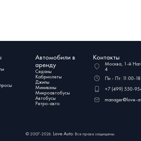
комфортную температуру в любое вр
тежа. Заказать прокат можно
машины больше, просторнее и роск
елефону.
бизнес-седанов: именно поэтому чащ
берут напрокат для свадьбы.
ы
Автомобили в
Контакты
аренду
Москва, 1-й Наг
ли
4
Седаны
Кабриолеты
Пн - Пт: 11:00-18
Джипы
просы
Минивэны
+7 (499) 550-95
Микроавтобусы
Автобусы
manager@love-av
Ретро-авто
Love Auto
© 2007-2026.
. Все права защищены.