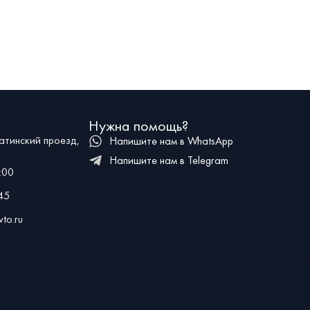
емя года. Такие
Кадиллак Эскалейд 5 с белым кожаным салоном.
ошнее обычных
Если вам нужно авто для молодоженов, эта машина
е всего их
будет идеальным вариантом. По предварительному
заказу мы также можем украсить его (цветы, ленты и
украшения).
Нужна помощь?
атинский проезд,
Напишите нам в WhatsApp
Напишите нам в Telegram
:00
45
to.ru