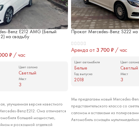
des-Benz E212 AMG (Белый
Прокат Mercedes-Benz S222 на
2) на свадьбу
Аренда от
3 700
₽
/ час
 000
₽
/ час
Цвет автомобиля
Цвет салон
Цвет салона
Белые
Светлый
Светлый
Год выпуска
Мест
Мест
2018
3
3
Арендовать
Мы предлагаем новый Mercedes-Ben
ая, улучшенная версия известного
представительского класса со свет
ercedes-Benz E212. Она отличается
салоном и вставками из полированн
втомобиля большей мощностью,
Автомобиль оснащён мультимедийно
айном и роскошной отделкой
мониторами для пассажиров и мощ
es-Benz E212 AMG прекрасно
климатической системой, которая о
стве головного автомобиля