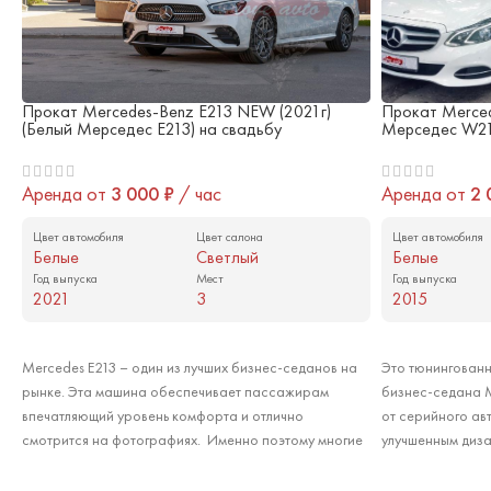
Прокат Mercedes-Benz E213 NEW (2021г)
Прокат Merce
(Белый Мерседес Е213) на свадьбу
Мерседес W21
Аренда от
3 000
₽
/ час
Аренда от
2
Цвет автомобиля
Цвет салона
Цвет автомобиля
Белые
Светлый
Белые
Год выпуска
Мест
Год выпуска
2021
3
2015
Арендовать
Арендовать
Mercedes E213 – один из лучших бизнес-седанов на
Это тюнингованн
рынке. Эта машина обеспечивает пассажирам
бизнес-седана M
впечатляющий уровень комфорта и отлично
от серийного а
смотрится на фотографиях. Именно поэтому многие
улучшенным диз
предпочитают заказывать его на свадьбу в качестве
салона. Merced
главного автомобиля свадебного кортежа или как
подойдёт в каче