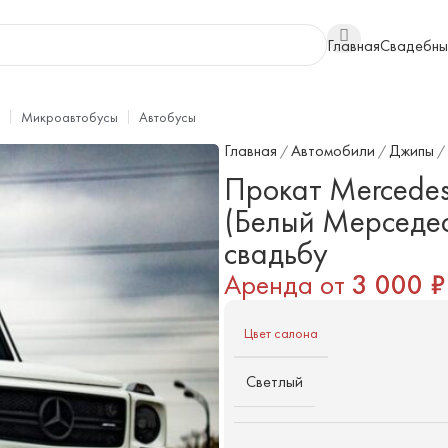
Главная
Свадебны
Микроавтобусы
Автобусы
Главная
Автомобили
Джипы
/
/
/
Прокат Mercede
(Белый Мерседес
свадьбу
Аренда от
3 000
₽
Цвет салона
Светлый