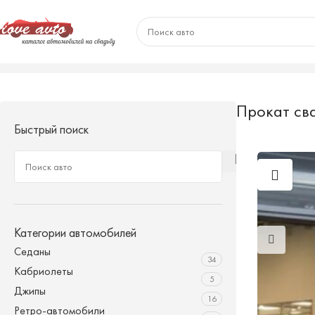
Главная
/
Автомобили
Отображение 61–72 из 96
Прокат св
Быстрый поиск
Категории автомобилей
Седаны
34
Кабриолеты
5
Джипы
16
Ретро-автомобили