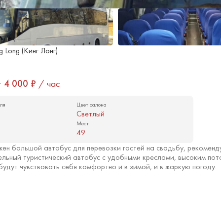
g Long (Кинг Лонг)
т
4 000
₽
/ час
ля
Цвет салона
Светлый
Мест
49
жен большой автобус для перевозки гостей на свадьбу, рекоменд
льный туристический автобус с удобными креслами, высоким пото
будут чувствовать себя комфортно и в зимой, и в жаркую погоду.