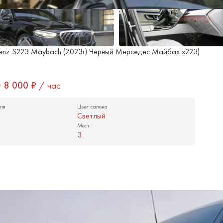
enz S223 Maybach (2023г) Черный Мерседес Майбах x223)
т
8 000
₽
/ час
ля
Цвет салона
Светлый
Мест
3