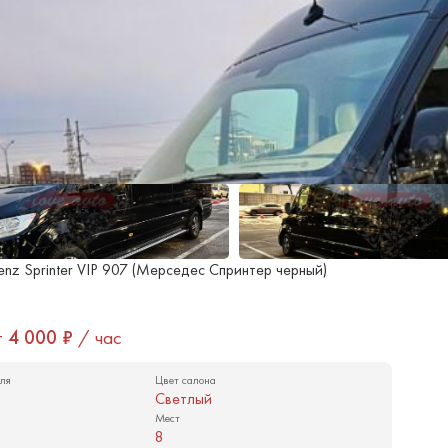
nz Sprinter VIP 907 (Мерседес Спринтер черный)
т
4 000
₽
/ час
ля
Цвет салона
Светлый
Мест
8