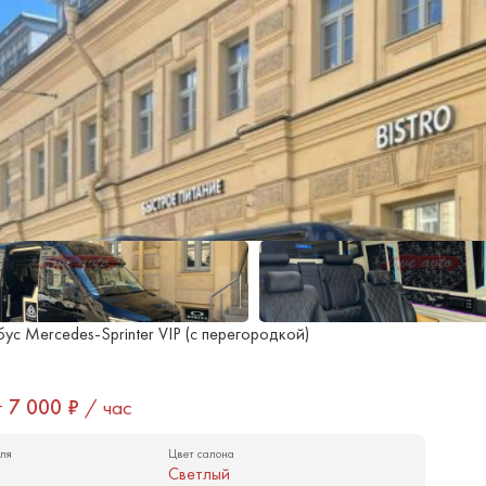
с Mercedes-Sprinter VIP (с перегородкой)
т
7 000
₽
/ час
ля
Цвет салона
Светлый