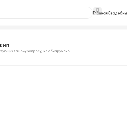
Главная
Свадебны
жип
твующих вашему запросу, не обнаружено.