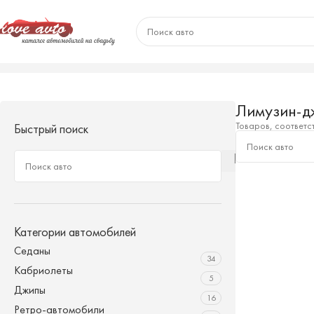
Главная
/
Лимузин-джип
Лимузин-д
Товаров, соответс
Быстрый поиск
Категории автомобилей
Седаны
34
Кабриолеты
5
Джипы
16
Ретро-автомобили