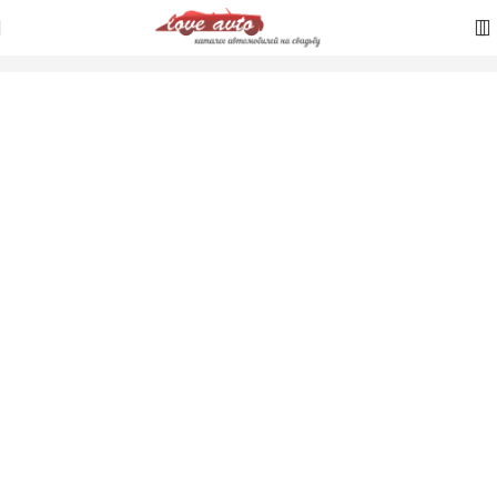
Главная
/
Джип
/
Страница 2
Отображение 13–16 из 16