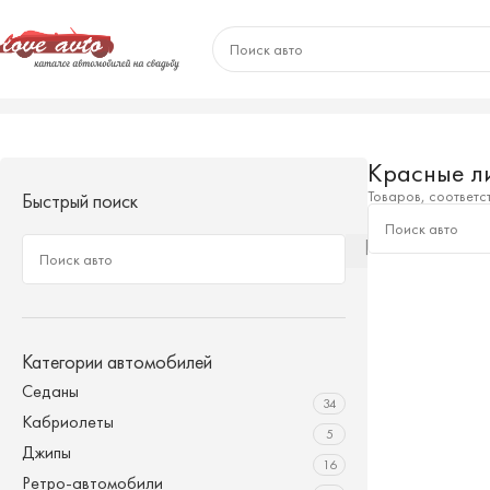
Главная
/
Красные лимузины
Красные л
Товаров, соответс
Быстрый поиск
Категории автомобилей
Седаны
34
Кабриолеты
5
Джипы
16
Ретро-автомобили